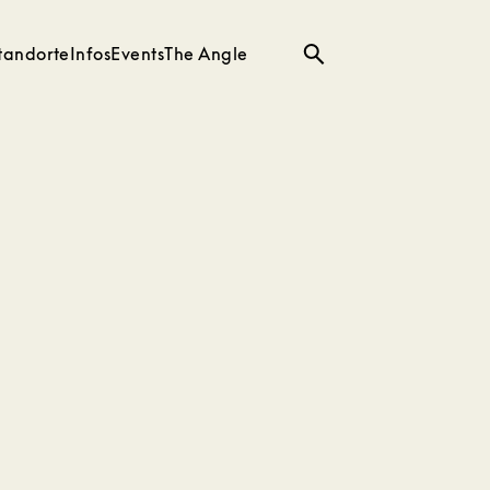
tandorte
Infos
Events
The Angle
Suche