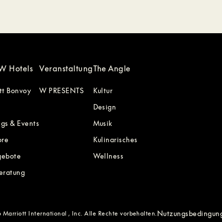
W Hotels
Veranstaltung
The Angle
tt Bonvoy
W PRESENTS
Kultur
Design
gs & Events
Musik
ore
Kulinarisches
gebote
Wellness
eratung
Nutzungsbedingun
Marriott International , Inc. Alle Rechte vorbehalten.