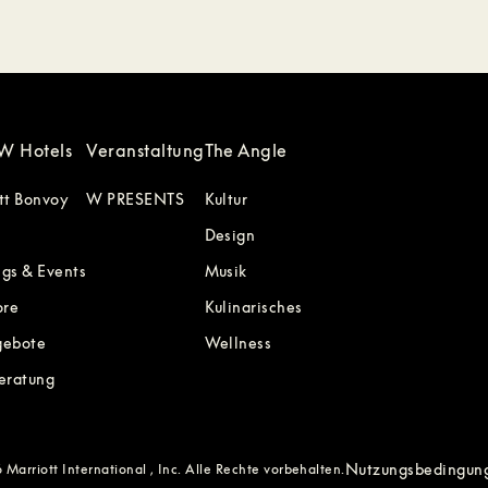
W Hotels
Veranstaltung
The Angle
tt Bonvoy
W PRESENTS
Kultur
Design
gs & Events
Musik
ore
Kulinarisches
gebote
Wellness
eratung
Nutzungsbedingun
Marriott International , Inc. Alle Rechte vorbehalten.