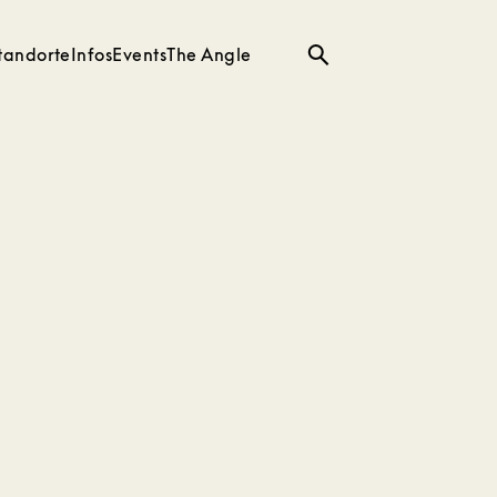
tandorte
Infos
Events
The Angle
Suche