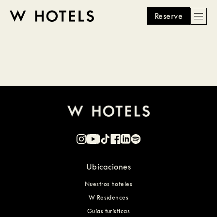
Reserve
Men
W
skip
to
HOTELS
main
content
Ubicaciones
Nuestros hoteles
W Residences
Guías turísticas