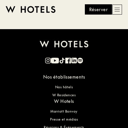
Réserver
Men
W
skip
to
HOTELS
main
content
Nos établissements
Nos hôtels
W Residences
W Hotels
Marriott Bonvoy
Presse et médias
Réunions & Événements