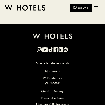
Réserver
Men
W
skip
to
HOTELS
main
content
Nos établissements
Nos hôtels
W Residences
W Hotels
Marriott Bonvoy
Presse et médias
Réunions & Événements