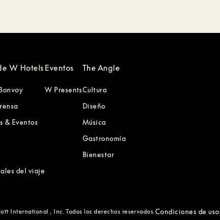
de W Hotels
Eventos
The Angle
 Bonvoy
W Presents
Cultura
prensa
Diseño
s & Eventos
Música
e
Gastronomía
Bienestar
ales del viaje
Condiciones de uso
tt International , Inc. Todos los derechos reservados.