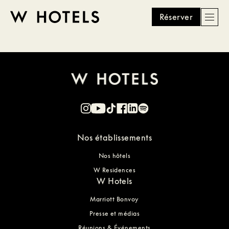
Réserver
Men
W
skip
to
HOTELS
main
content
Nos établissements
Nos hôtels
W Residences
W Hotels
Marriott Bonvoy
Presse et médias
Réunions & Événements