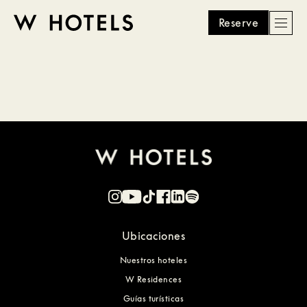
Reserve
Men
W
skip
to
HOTELS
main
content
Ubicaciones
Nuestros hoteles
W Residences
Guías turísticas