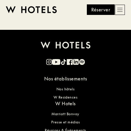
Réserver
Men
W
skip
to
HOTELS
main
content
Nos établissements
Nos hôtels
W Residences
W Hotels
Marriott Bonvoy
Presse et médias
Réunions & Événements