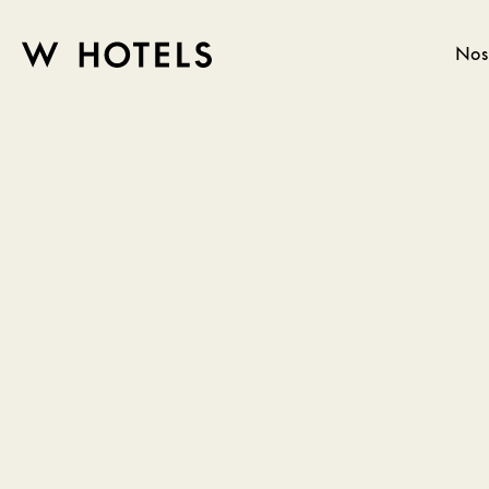
Nos
W
skip
to
HOTELS
main
content