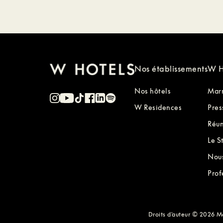
Nos établissements
W H
Nos hôtels
Marr
W Residences
Pres
Réun
Le S
Nous
Prof
Droits d'auteur © 2026 Mar