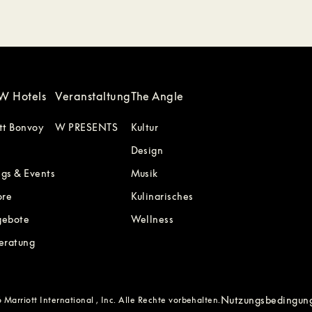
W Hotels
Veranstaltung
The Angle
tt Bonvoy
W PRESENTS
Kultur
Design
gs & Events
Musik
ore
Kulinarisches
gebote
Wellness
eratung
Nutzungsbedingun
Marriott International , Inc. Alle Rechte vorbehalten.