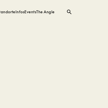
tandorte
Infos
Events
The Angle
Suche