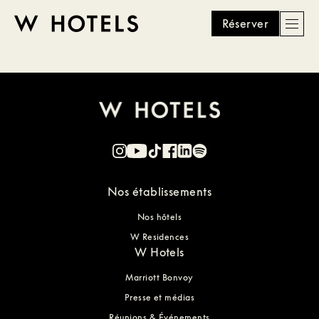
Réserver
Men
W
skip
to
HOTELS
main
content
Nos établissements
Nos hôtels
W Residences
W Hotels
Marriott Bonvoy
Presse et médias
Réunions & Événements