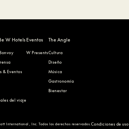
de W Hotels
Eventos
The Angle
 Bonvoy
W Presents
Cultura
prensa
Diseño
s & Eventos
Música
e
Gastronomía
Bienestar
ales del viaje
Condiciones de uso
tt International , Inc. Todos los derechos reservados.