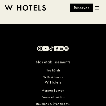
Réserver
Men
W
skip
to
HOTELS
main
content
Nos établissements
Nos hôtels
W Residences
W Hotels
Marriott Bonvoy
Presse et médias
Réunions & Événements