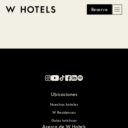
Reserve
Men
W
skip
to
HOTELS
main
content
Ubicaciones
Nuestros hoteles
W Residences
Guías turísticas
Acerca de W Hotels