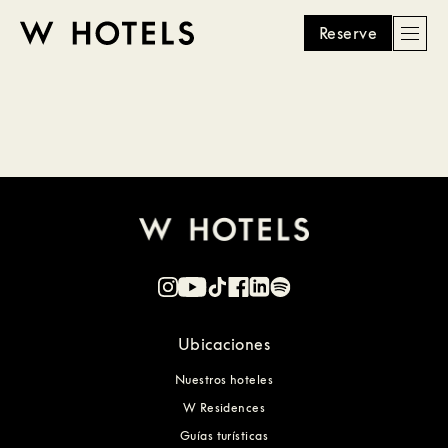
Reserve
Men
W
skip
to
HOTELS
main
content
Ubicaciones
Nuestros hoteles
W Residences
Guías turísticas